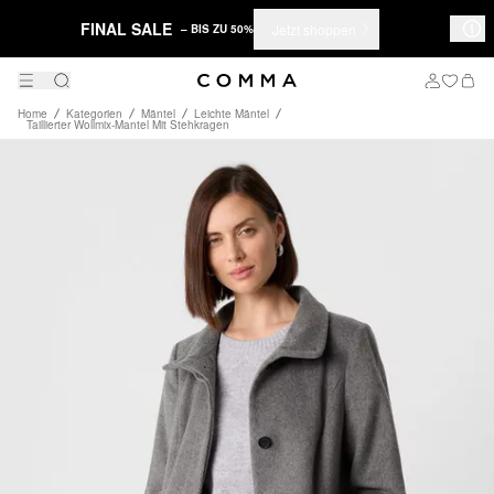
FINAL SALE
Jetzt shoppen
– BIS ZU 50%
Home
Kategorien
Mäntel
Leichte Mäntel
Taillierter Wollmix-Mantel Mit Stehkragen