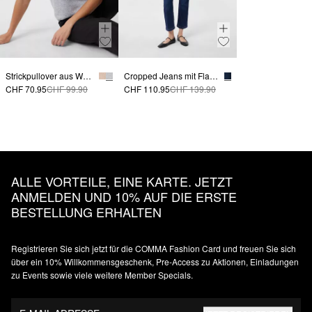
Strickpullover aus Wollmix mit halblangem Ärmel
Cropped Jeans mit Flared Leg und Waschung
CHF 70.95
CHF 99.90
CHF 110.95
CHF 139.90
ALLE VORTEILE, EINE KARTE. JETZT
ANMELDEN UND 10% AUF DIE ERSTE
BESTELLUNG ERHALTEN
Registrieren Sie sich jetzt für die COMMA Fashion Card und freuen Sie sich
über ein 10% Willkommensgeschenk, Pre-Access zu Aktionen, Einladungen
zu Events sowie viele weitere Member Specials.