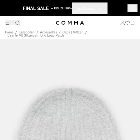
FINAL SALE
Jetzt shoppen
– BIS ZU 50%
Home
Kategorien
Accessoires
Caps | Mützen
Beanie Mit Glitzergarn Und Logo-Patch