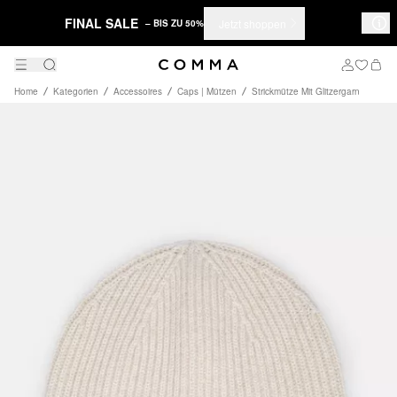
FINAL SALE
Jetzt shoppen
– BIS ZU 50%
Home
Kategorien
Accessoires
Caps | Mützen
Strickmütze Mit Glitzergarn