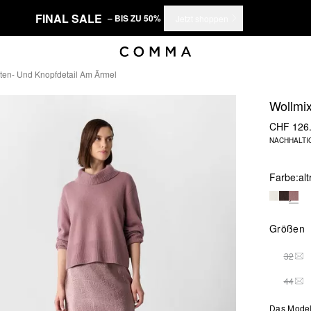
FINAL SALE
– BIS ZU 50%
Jetzt shoppen
lten- Und Knopfdetail Am Ärmel
Wollmix
CHF 126
NACHHALTI
Farbe:
al
Größen
32
THI
44
THI
Das Model 