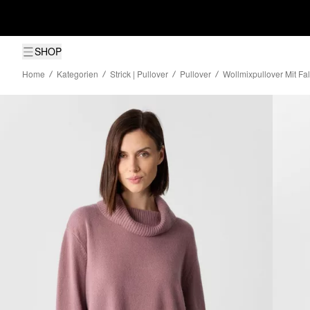
SHOP
Home
Kategorien
Strick | Pullover
Pullover
Wollmixpullover Mit Fa