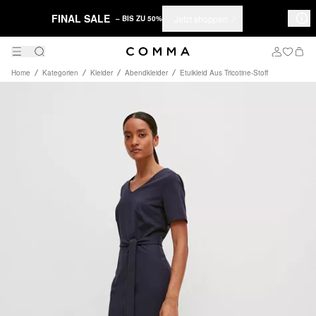
FINAL SALE
Jetzt shoppen
– BIS ZU 50%
Home
Kategorien
Kleider
Abendkleider
Etuikleid Aus Tricotine-Stoff