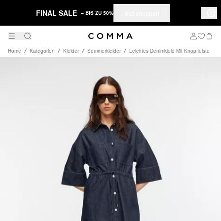
FINAL SALE
Jetzt shoppen
– BIS ZU 50%
Home
Kategorien
Kleider
Sommerkleider
Leichtes Denimkleid Mit Knopfleiste