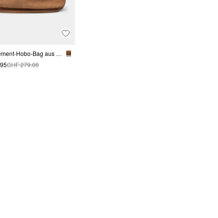
XXL Statement-Hobo-Bag aus weichem Veloursleder
.95
CHF 279.00