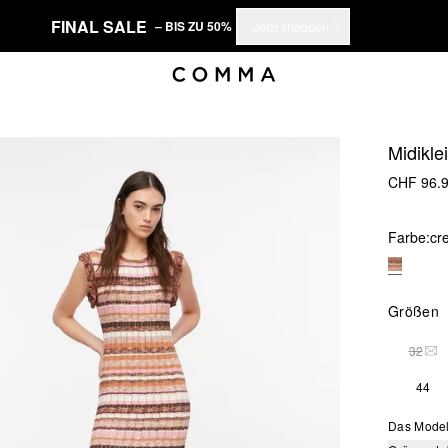
FINAL SALE
– BIS ZU 50%
Jetzt shoppen
Midikle
CHF 96.
Farbe:
cr
Größen
32
THI
44
Das Model 