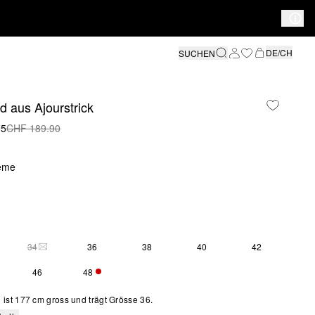
DE/CH
SUCHEN
id aus Ajourstrick
95
CHF 189.90
eme
34
36
38
40
42
S SIZE IS CURRENTLY OUT OF STOCK
THIS SIZE IS CURRENTLY OUT OF STOCK
46
48
NUR 5 VERFÜGBAR
ist 177 cm gross und trägt Grösse 36.