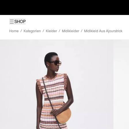
SHOP
Home
Kategorien
Kleider
Midikleider
Midikleid Aus Ajourstrick