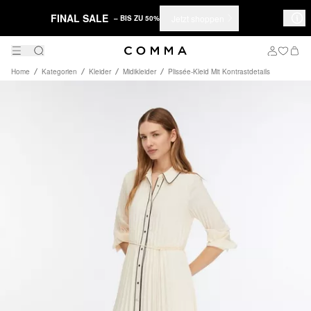
FINAL SALE
Jetzt shoppen
– BIS ZU 50%
Home
Kategorien
Kleider
Midikleider
Plissée-Kleid Mit Kontrastdetails