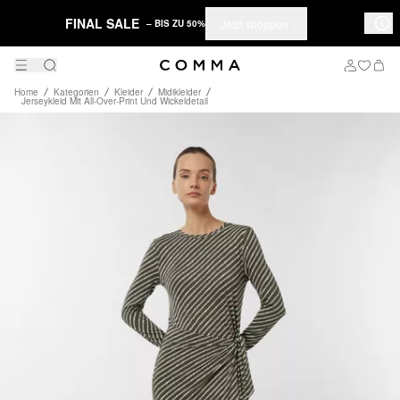
FINAL SALE
Jetzt shoppen
– BIS ZU 50%
Home
Kategorien
Kleider
Midikleider
Jerseykleid Mit All-Over-Print Und Wickeldetail