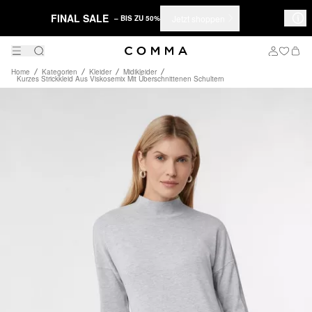
FINAL SALE
Jetzt shoppen
– BIS ZU 50%
Home
Kategorien
Kleider
Midikleider
Kurzes Strickkleid Aus Viskosemix Mit Überschnittenen Schultern