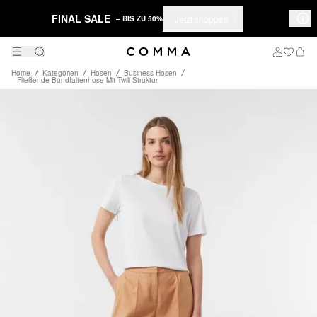
FINAL SALE
Jetzt shoppen
– BIS ZU 50%
Home
Kategorien
Hosen
Business-Hosen
Fließende Bundfaltenhose Mit Twill-Struktur