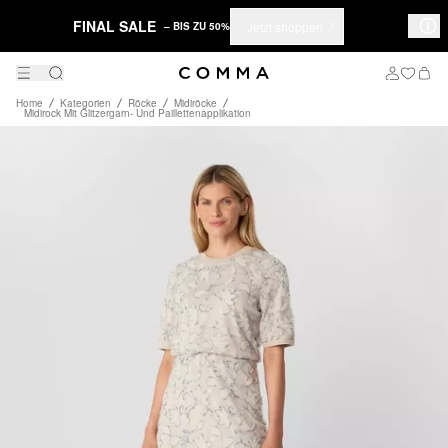
FINAL SALE
Jetzt shoppen
– BIS ZU 50%
Home
Kategorien
Röcke
Midiröcke
Midirock Mit Glitzergarn- Und Paillettenapplikation