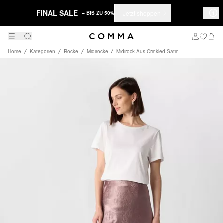
FINAL SALE
Jetzt shoppen
– BIS ZU 50%
Home
Kategorien
Röcke
Midiröcke
Midirock Aus Crinkled Satin