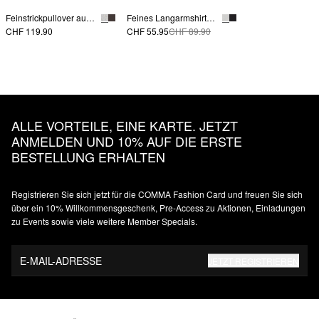
Feinstrickpullover aus Viskosemix mit Zierbiese
Feines Langarmshirt aus Lyocellmix mit Stehkragen
CHF 119.90
CHF 55.95
CHF 89.90
ALLE VORTEILE, EINE KARTE. JETZT
ANMELDEN UND 10% AUF DIE ERSTE
BESTELLUNG ERHALTEN
Registrieren Sie sich jetzt für die COMMA Fashion Card und freuen Sie sich
über ein 10% Willkommensgeschenk, Pre-Access zu Aktionen, Einladungen
zu Events sowie viele weitere Member Specials.
E-MAIL-ADRESSE
JETZT REGISTRIEREN