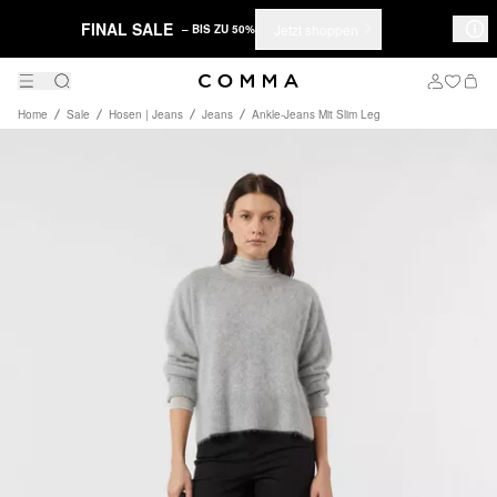
FINAL SALE
Jetzt shoppen
– BIS ZU 50%
Home
Sale
Hosen | Jeans
Jeans
Ankle-Jeans Mit Slim Leg