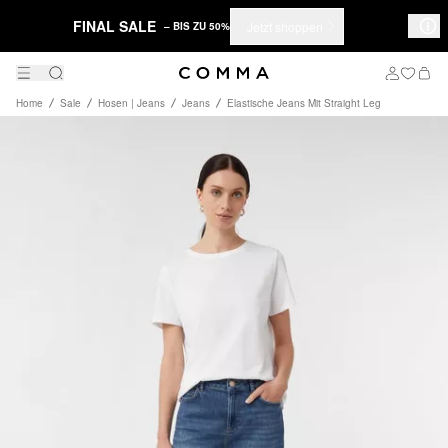
FINAL SALE
Jetzt shoppen
– BIS ZU 50%
Home
Sale
Hosen | Jeans
Jeans
Elastische Jeans Mit Straight Leg