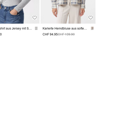
Langarmshirt aus Jersey mit Schmucksteinen
Karierte Hemdbluse aus softem Scuba-Stoff
90
CHF 94.95
CHF 139.90