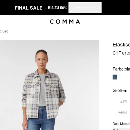
FINAL SALE
– BIS ZU 50%
Jetzt shoppen
ed Leg
Elastis
CHF 81.
Farbe:
bl
Größen
34
THI
46
THI
Das Model 