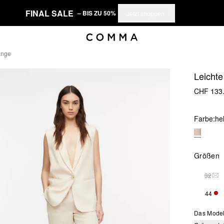
FINAL SALE
– BIS ZU 50%
Jetzt shoppen
änge
Leichte
CHF 133
Farbe:
he
Größen
32
THI
44
NUR
Das Model 