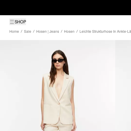
SHOP
Home
Sale
Hosen | Jeans
Hosen
Leichte Strukturhose In Ankle-L