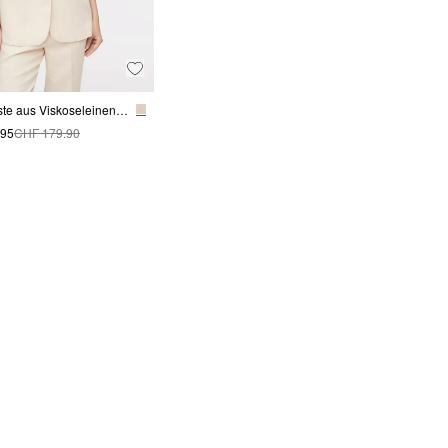
Long Weste aus Viskoseleinenmix
.95
CHF 179.90