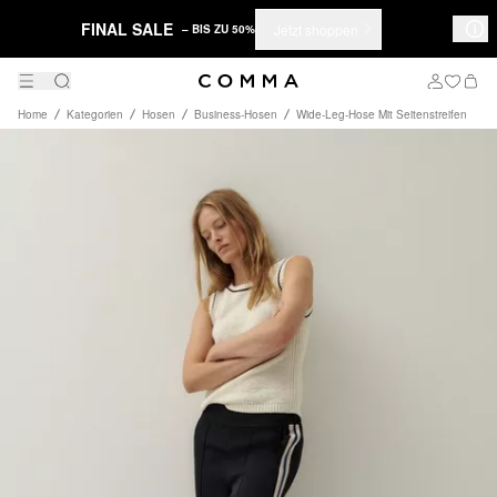
FINAL SALE
Jetzt shoppen
– BIS ZU 50%
Home
Kategorien
Hosen
Business-Hosen
Wide-Leg-Hose Mit Seitenstreifen