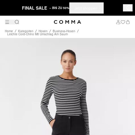
FINAL SALE
Jetzt shoppen
– BIS ZU 50%
Home
Kategorien
Hosen
Business-Hosen
Leichte Cord-Chino Mit Umschlag Am Saum