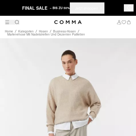
FINAL SALE
Jetzt shoppen
– BIS ZU 50%
Home
Kategorien
Hosen
Business-Hosen
Marlenehose Mit Nadelstreifen Und Dezenten Pailletten