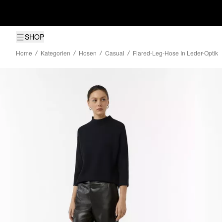
SHOP
Home
Kategorien
Hosen
Casual
Flared-Leg-Hose In Leder-Optik