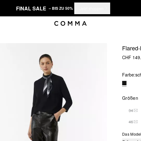
FINAL SALE
– BIS ZU 50%
Jetzt shoppen
Flared-
CHF 149
Farbe:
sc
Größen
34
THI
46
THI
Das Model 