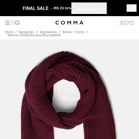
FINAL SALE
Jetzt shoppen
– BIS ZU 50%
Home
Kategorien
Accessoires
Schals | Tücher
Weicher Strickschal Aus Baumwollmix