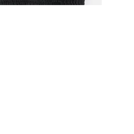
ALLE VOR
UND 10% 
Registrieren S
sich über ein
Einladungen z