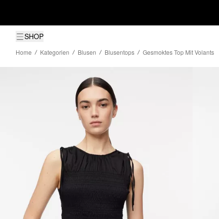
SHOP
Home
Kategorien
Blusen
Blusentops
Gesmoktes Top Mit Volants