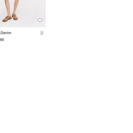
-Denim
.90