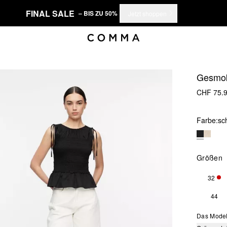
FINAL SALE
– BIS ZU 50%
Jetzt shoppen
Gesmok
CHF 75.
Farbe:
sc
Größen
32
NUR
44
Das Model 