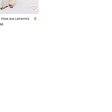
-Hose aus Leinenmix
.90