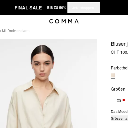
FINAL SALE
– BIS ZU 50%
Jetzt shoppen
 Mit Dreiviertelarm
Blusenj
CHF 100
Farbe:
he
Größen
XS
NUR
Das Model 
Grössenta