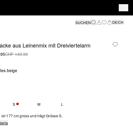
DE/CH
SUCHEN
acke aus Leinenmix mit Dreiviertelarm
.95
CHF 149.90
lles beige
S
M
L
 2 VERFÜGBAR
NUR 3 VERFÜGBAR
ist 177 cm gross und trägt Grösse S.
belle