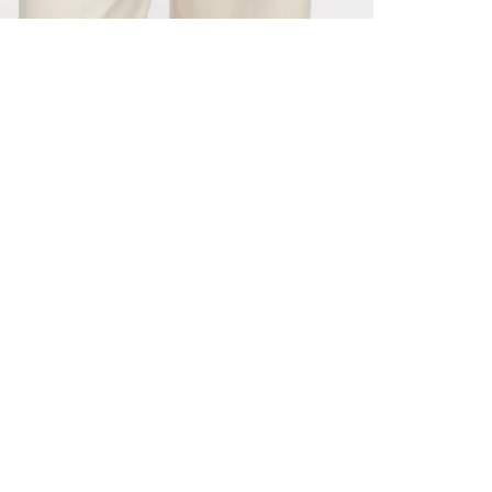
ALLE VOR
UND 10% 
Registrieren S
sich über ein
Einladungen z
E-MAIL-AD