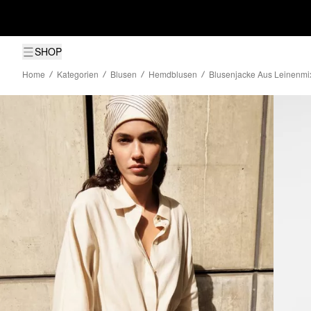
SHOP
Home
Kategorien
Blusen
Hemdblusen
Blusenjacke Aus Leinenmix