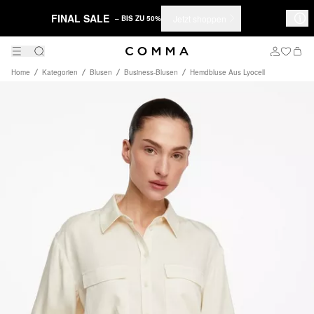
FINAL SALE
Jetzt shoppen
– BIS ZU 50%
Home
Kategorien
Blusen
Business-Blusen
Hemdbluse Aus Lyocell