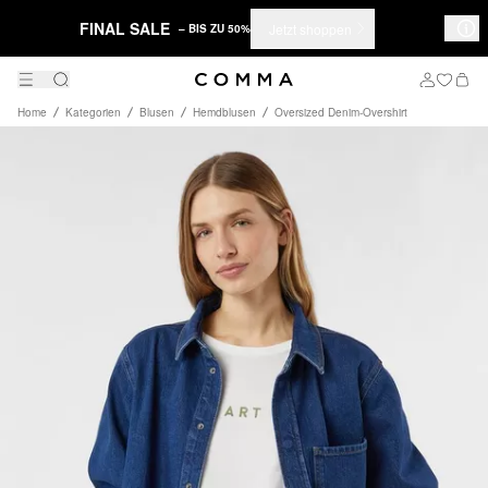
FINAL SALE
Jetzt shoppen
– BIS ZU 50%
Home
Kategorien
Blusen
Hemdblusen
Oversized Denim-Overshirt