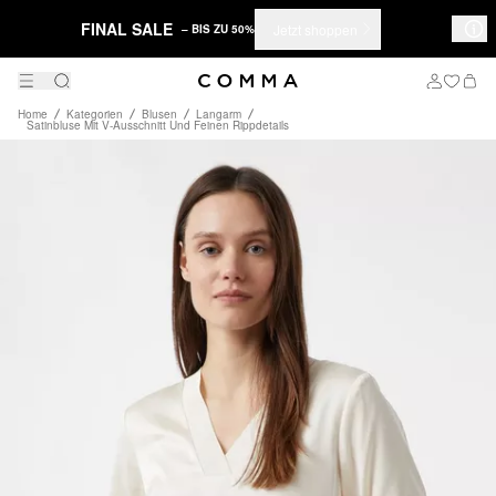
FINAL SALE
Jetzt shoppen
– BIS ZU 50%
Home
Kategorien
Blusen
Langarm
Satinbluse Mit V-Ausschnitt Und Feinen Rippdetails