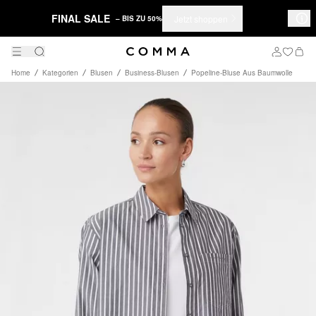
FINAL SALE
Jetzt shoppen
– BIS ZU 50%
Home
Kategorien
Blusen
Business-Blusen
Popeline-Bluse Aus Baumwolle