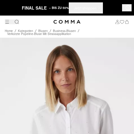
FINAL SALE
Jetzt shoppen
– BIS ZU 50%
Home
Kategorien
Blusen
Business-Blusen
Verkürzte Popeline-Bluse Mit Strassapplikation