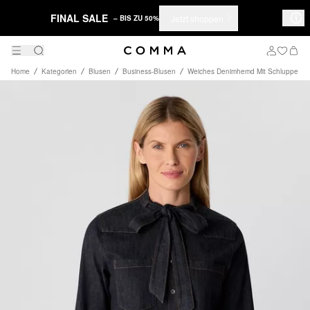
FINAL SALE
Jetzt shoppen
– BIS ZU 50%
Home
Kategorien
Blusen
Business-Blusen
Weiches Denimhemd Mit Schluppe