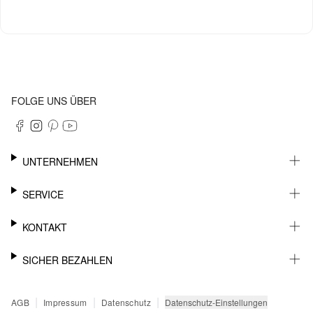
FOLGE UNS ÜBER
UNTERNEHMEN
KARRIERE
SERVICE
NACHHALTIGKEIT
NEWSLETTER
KONTAKT
FASHION CARD
MEIN KONTO
SUPPORT
SICHER BEZAHLEN
WUNSCHLISTE
SHOWROOMS & HÄNDLERKONTAKT
SENDUNGSVERFOLGUNG
PRESSEKONTAKT
RECHNUNG
|
|
|
Datenschutz-Einstellungen
AGB
Impressum
Datenschutz
RÜCKGABE
PAYPAL