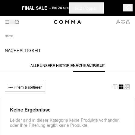
FINAL SALE
Jetzt shoppen
– BIS ZU 50%
Home
NACHHALTIGKEIT
NACHHALTIGKEIT
ALLE
UNSERE HISTORIE
Filtern & sortieren
Keine Ergebnisse
Leider sind in dieser Kategorie keine Produkte vorhanden
oder Ihre Filterung ergibt keine Produkte.