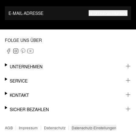
E-MAIL-ADRESSE
JETZT REGISTRIEREN
FOLGE UNS ÜBER
UNTERNEHMEN
KARRIERE
SERVICE
NACHHALTIGKEIT
NEWSLETTER
KONTAKT
FASHION CARD
MEIN KONTO
SUPPORT
SICHER BEZAHLEN
WUNSCHLISTE
SHOWROOMS & HÄNDLERKONTAKT
SENDUNGSVERFOLGUNG
PRESSEKONTAKT
RECHNUNG
|
|
|
Datenschutz-Einstellungen
AGB
Impressum
Datenschutz
RÜCKGABE
PAYPAL
FAQ
KREDITKARTE