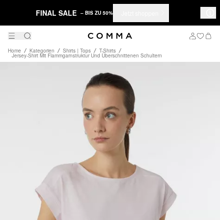
FINAL SALE
Jetzt shoppen
– BIS ZU 50%
Home
Kategorien
Shirts | Tops
T-Shirts
Jersey-Shirt Mit Flammgarnstruktur Und Überschnittenen Schultern