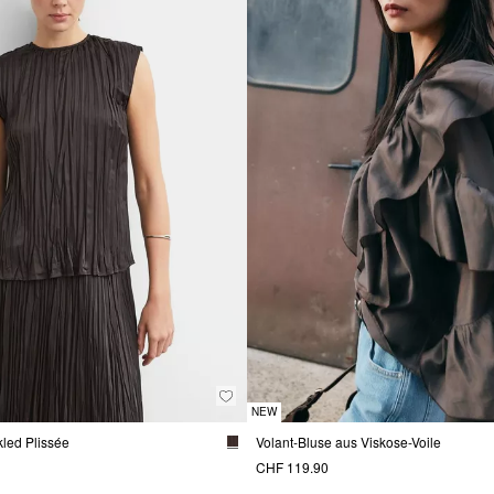
NEW
kled Plissée
Volant-Bluse aus Viskose-Voile
CHF 119.90