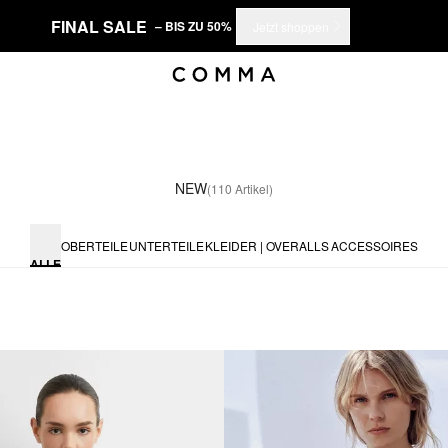
FINAL SALE
– BIS ZU 50%
Jetzt shoppen
NEW
(110 Artikel)
OBERTEILE
UNTERTEILE
KLEIDER | OVERALLS
ACCESSOIRES
ALLE