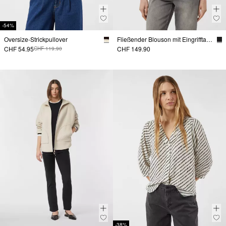
-54%
Oversize-Strickpullover
Fließender Blouson mit Eingrifftaschen
CHF 54.95
CHF 149.90
CHF 119.90
-38%