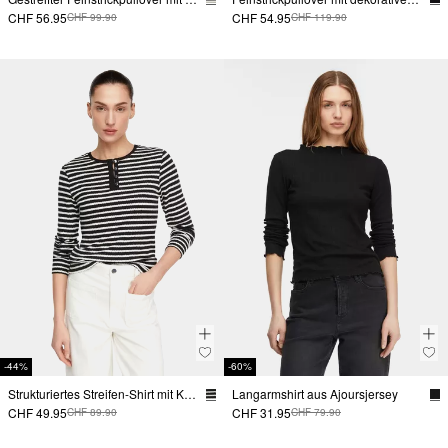
CHF 56.95
CHF 54.95
CHF 99.90
CHF 119.90
-44%
-60%
Strukturiertes Streifen-Shirt mit Knopfleiste
Langarmshirt aus Ajoursjersey
CHF 49.95
CHF 31.95
CHF 89.90
CHF 79.90