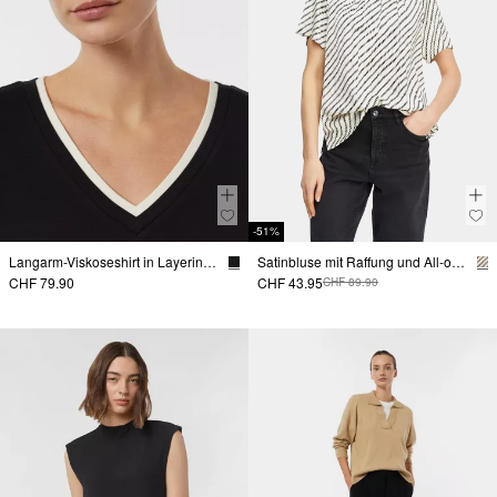
-51%
Langarm-Viskoseshirt in Layering-Optik
Satinbluse mit Raffung und All-over-Print
CHF 79.90
CHF 43.95
CHF 89.90