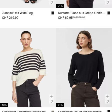
-21%
Jumpsuit mit Wide Leg
Kurzarm-Bluse aus Crêpe-Chiffon mit Raffung
CHF 219.90
CHF 62.95
CHF 79.90
-43%
-54%
Gestreifter Feinstrickpullover mit dezentem Glitzergarn
Feinstrickpullover mit dekorativen Knöpfen