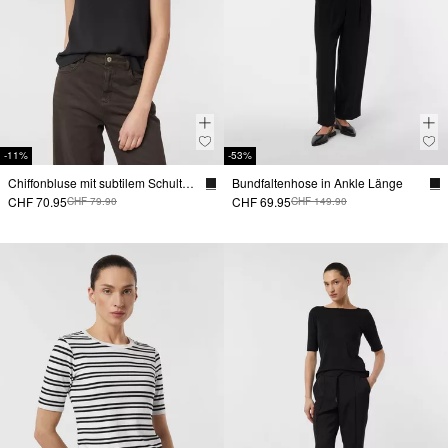
-11%
-53%
Chiffonbluse mit subtilem Schulterpolster
Bundfaltenhose in Ankle Länge
CHF 70.95
CHF 69.95
CHF 79.90
CHF 149.90