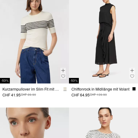
-53%
-53%
Kurzarmpullover im Slim Fit mit Streifen
Chiffonrock in Midilänge mit Volant
CHF 41.95
CHF 64.95
CHF 89.90
CHF 139.90