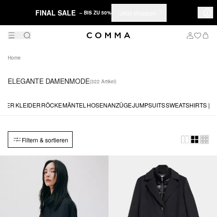
FINAL SALE
Jetzt shoppen
– BIS ZU 50%
Home
ELEGANTE DAMENMODE
(322 Artikel)
LOVER
KLEIDER
RÖCKE
MÄNTEL
HOSENANZÜGE
JUMPSUITS
SWEATSHIRTS | H
Filtern & sortieren