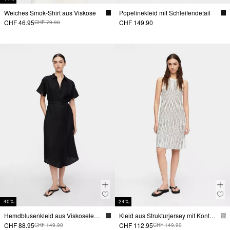
Weiches Smok-Shirt aus Viskose
Popelinekleid mit Schleifendetail
CHF 46.95
CHF 149.90
CHF 79.90
-40%
-24%
Hemdblusenkleid aus Viskoseleinenmix
Kleid aus Strukturjersey mit Kontraststreifen
CHF 88.95
CHF 112.95
CHF 149.90
CHF 149.90