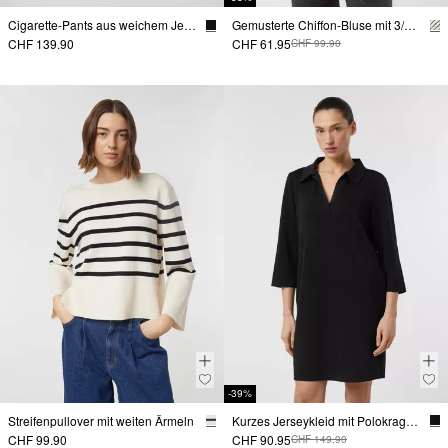
Cigarette-Pants aus weichem Jersey
Gemusterte Chiffon-Bluse mit 3/4-Ärmeln und Raffung
CHF 139.90
CHF 61.95
CHF 99.90
-39%
Streifenpullover mit weiten Ärmeln
Kurzes Jerseykleid mit Polokragen und Eingrifftaschen
CHF 99.90
CHF 90.95
CHF 149.90