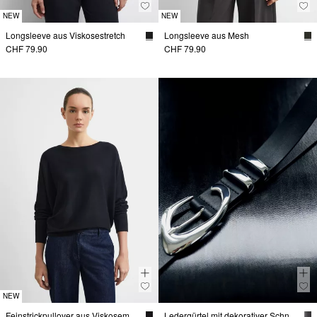
NEW
NEW
Longsleeve aus Viskosestretch
Longsleeve aus Mesh
CHF 79.90
CHF 79.90
NEW
Feinstrickpullover aus Viskosemix mit Fledermaus-Ärmeln
Ledergürtel mit dekorativer Schnalle