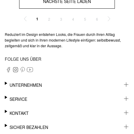
NÄCHSTE SEITE LADEN
1
2
3
4
5
6
Reduziert im Design entstehen Looks, die Frauen durch ihren Alltag
begleiten und sich in ihren modernen Lifestyle einfügen: selbstbewusst,
zeitgemäß und klar in der Aussage.
FOLGE UNS ÜBER
UNTERNEHMEN
KARRIERE
SERVICE
NACHHALTIGKEIT
NEWSLETTER
KONTAKT
FASHION CARD
MEIN KONTO
SUPPORT
SICHER BEZAHLEN
WUNSCHLISTE
SHOWROOMS & HÄNDLERKONTAKT